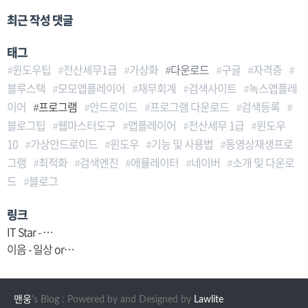
최근 작성 댓글
태그
윈도우팁
전산세무1급
가상화
다운로드
구글
자격증
블루스택
모모앱플레이어
재무회계
검색사이트
녹스앱플레
이어
프로그램
안드로이드
프로그램 다운로드
검색등록
블로그팁
웹마스터도구
앱플레이어
전산세무 1급
윈도우
10
가상안드로이드
윈도우
기능 및 사용법
동영상재생프로
그램
최적화
검색엔진
에뮬레이터
네이버
소개 및 다운로
드
블로그
링크
IT Star - …
이음 - 일상 or…
맨웅
's Blog : Powered by
and Designed by
Lawlite