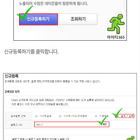
신규등록하기를 클릭합니다.