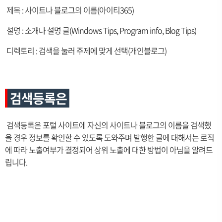
제목 : 사이트나 블로그의 이름(아이티365)
설명 : 소개나 설명 글(Windows Tips, Program info, Blog Tips)
디렉토리 : 검색을 눌러 주제에 맞게 선택(개인블로그)
검색등록은
검색등록은 포털 사이트에 자신의 사이트나 블로그의 이름을 검색했
을 경우 정보를 확인할 수 있도록 도와주며 발행한 글에 대해서는 로직
에 따라 노출여부가 결정되어 상위 노출에 대한 방법이 아님을 알려드
립니다.