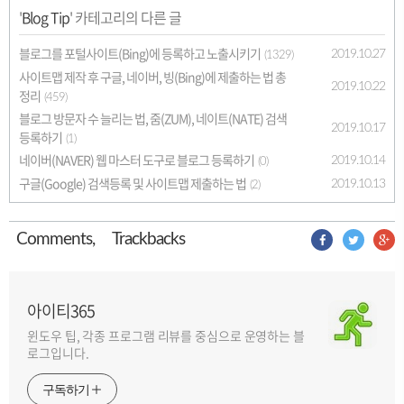
'
Blog Tip
' 카테고리의 다른 글
블로그를 포털사이트(Bing)에 등록하고 노출시키기
2019.10.27
(1329)
사이트맵 제작 후 구글, 네이버, 빙(Bing)에 제출하는 법 총
2019.10.22
정리
(459)
블로그 방문자 수 늘리는 법, 줌(ZUM), 네이트(NATE) 검색
2019.10.17
등록하기
(1)
네이버(NAVER) 웹 마스터 도구로 블로그 등록하기
2019.10.14
(0)
구글(Google) 검색등록 및 사이트맵 제출하는 법
2019.10.13
(2)
Comment
s
,
Trackback
s
아이티365
윈도우 팁, 각종 프로그램 리뷰를 중심으로 운영하는 블
로그입니다.
구독하기