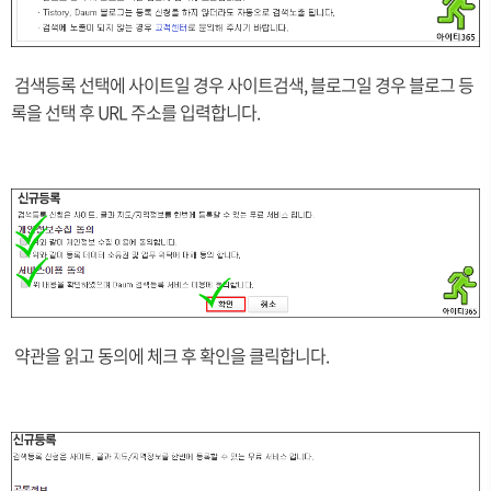
검색등록 선택에 사이트일 경우 사이트검색, 블로그일 경우 블로그 등
록을 선택 후 URL 주소를 입력합니다.
약관을 읽고 동의에 체크 후 확인을 클릭합니다.