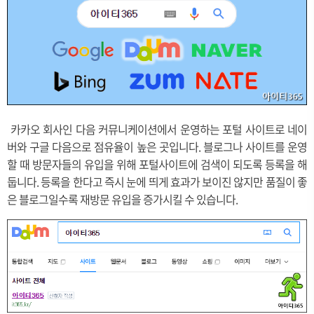
카카오 회사인 다음 커뮤니케이션에서 운영하는 포털 사이트로 네이
버와 구글 다음으로 점유율이 높은 곳입니다. 블로그나 사이트를 운영
할 때 방문자들의 유입을 위해 포털사이트에 검색이 되도록 등록을 해
둡니다. 등록을 한다고 즉시 눈에 띄게 효과가 보이진 않지만 품질이 좋
은 블로그일수록 재방문 유입을 증가시킬 수 있습니다.