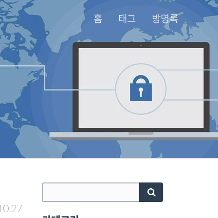
홈
태그
방명록
10.27