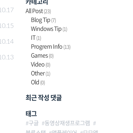
카테고리
All Post
10.17
(23)
Blog Tip
(7)
10.15
Windows Tip
(1)
IT
(1)
10.14
Progrem Info
(13)
Games
(0)
10.13
Video
(0)
Other
(1)
Old
(0)
최근 작성 댓글
태그
구글
동영상재생프로그램
블루스택
앱플레이어
모모앱