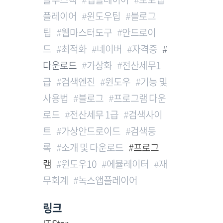
플레이어
윈도우팁
블로그
팁
웹마스터도구
안드로이
드
최적화
네이버
자격증
다운로드
가상화
전산세무1
급
검색엔진
윈도우
기능 및
사용법
블로그
프로그램 다운
로드
전산세무 1급
검색사이
트
가상안드로이드
검색등
록
소개 및 다운로드
프로그
램
윈도우10
에뮬레이터
재
무회계
녹스앱플레이어
링크