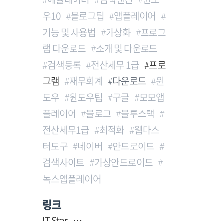
우10
블로그팁
앱플레이어
기능 및 사용법
가상화
프로그
램 다운로드
소개 및 다운로드
검색등록
전산세무 1급
프로
그램
재무회계
다운로드
윈
도우
윈도우팁
구글
모모앱
플레이어
블로그
블루스택
전산세무1급
최적화
웹마스
터도구
네이버
안드로이드
검색사이트
가상안드로이드
녹스앱플레이어
링크
IT Star - …