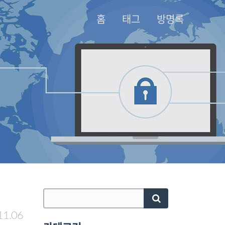
홈
태그
방명록
11.06