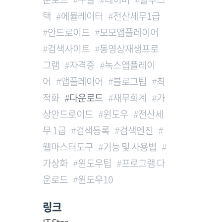
택
에뮬레이터
전산세무1급
안드로이드
모모앱플레이어
검색사이트
동영상재생프로
그램
자격증
녹스앱플레이
어
앱플레이어
블로그팁
최
적화
다운로드
재무회계
가
상안드로이드
윈도우
전산세
무 1급
검색등록
검색엔진
웹마스터도구
기능 및 사용법
가상화
윈도우팁
프로그램 다
운로드
윈도우10
링크