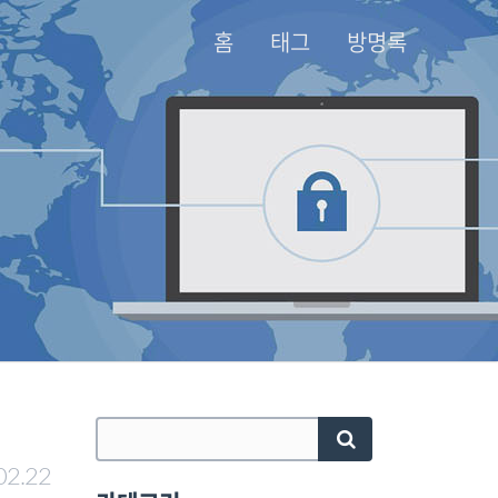
홈
태그
방명록
02.22